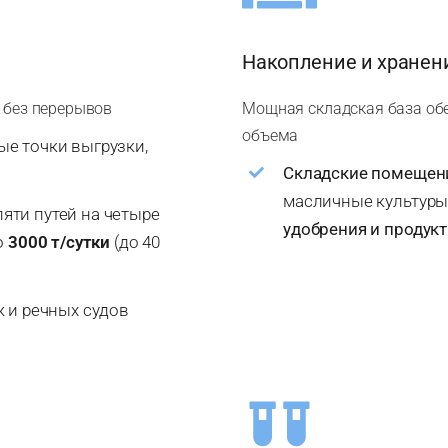
Накопление и хранен
 без перерывов
Мощная складская база обе
объема
ые точки выгрузки,
Складские помещен
масличные культуры)
пяти путей на четыре
удобрения и продукт
о
3000 т/сутки
(до 40
ж и речных судов