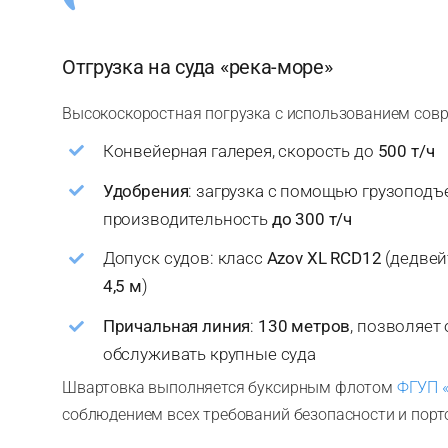
Отгрузка на суда «река-море»
Высокоскоростная погрузка с использованием сов
Конвейерная галерея, скорость до
500 т/ч
Удобрения
: загрузка с помощью грузоподъ
производительность
до 300 т/ч
Допуск судов: класс
Azov XL RCD12
(дедве
4,5 м
)
Причальная линия
:
130 метров
, позволяет
обслуживать крупные суда
Швартовка выполняется буксирным флотом
ФГУП 
соблюдением всех требований безопасности и пор