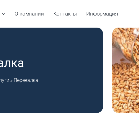
О компании
Контакты
Информация
алка
луги
»
Перевалка