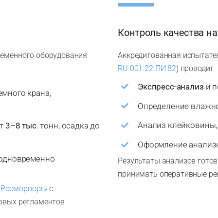
Контроль качества на
ременного оборудования
Аккредитованная испытат
RU 001.22 ПИ 82
) проводит
Экспресс-анализ
и п
емного крана,
Определение влажно
Анализ клейковины,
йт
3–8 тыс
. тонн, осадка до
Оформление анализн
 одновременно
Результаты анализов готовы
принимать оперативные ре
«Росморпорт»
с
товых регламентов