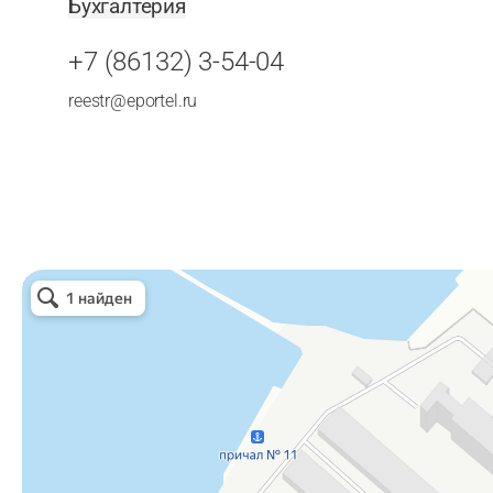
Бухгалтерия
+7 (86132) 3-54-04
reestr@eportel.ru
Ейский портовый элеватор
Элеватор в Ейске
Зерно и зерноотходы в Ейске